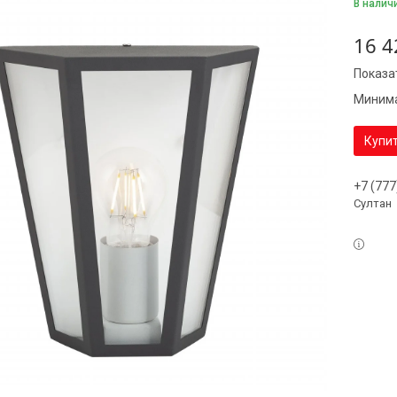
В налич
16 4
Показа
Минима
Купи
+7 (777
Султан