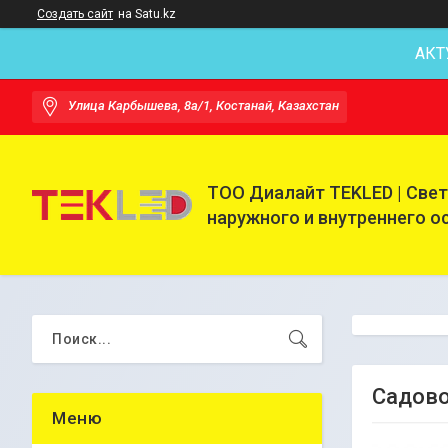
Создать сайт
на Satu.kz
АКТ
Улица Карбышева, 8а/1, Костанай, Казахстан
ТОО Диалайт TEKLED | Све
наружного и внутреннего 
Садово