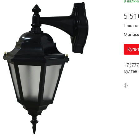
В налич
5 51
Показа
Минима
Купи
+7 (777
Султан