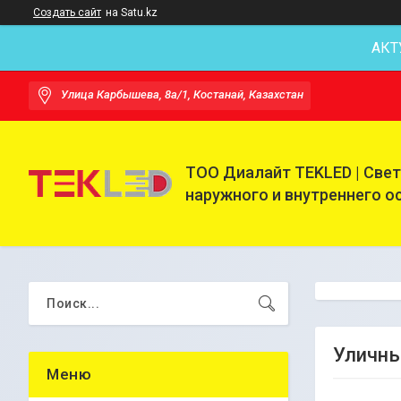
Создать сайт
на Satu.kz
АКТ
Улица Карбышева, 8а/1, Костанай, Казахстан
ТОО Диалайт TEKLED | Све
наружного и внутреннего 
Уличны