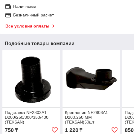
Наличными
Безналичный расчет
Все условия оплаты
Подобные товары компании
Подставка NF2802A1
Крепление NF2803A1
Под
D200/250/300/350/400
D200.250 MM
D200
(TEKSAN)
(TEKSAN)50шт
(TE
750
1 220
850
₸
₸