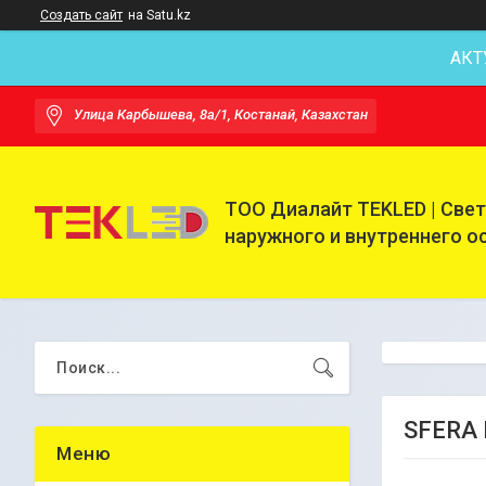
Создать сайт
на Satu.kz
АКТ
Улица Карбышева, 8а/1, Костанай, Казахстан
ТОО Диалайт TEKLED | Све
наружного и внутреннего 
SFERA 