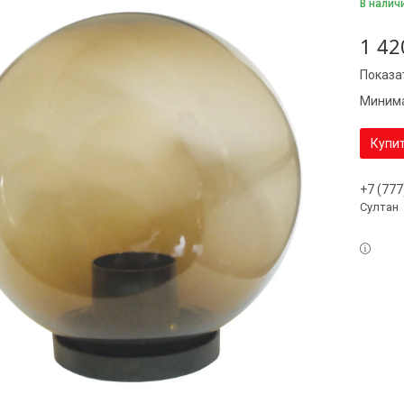
В налич
1 42
Показа
Минима
Купи
+7 (777
Султан