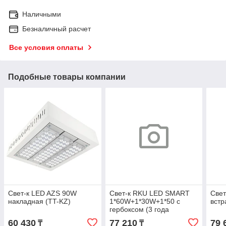
Наличными
Безналичный расчет
Все условия оплаты
Подобные товары компании
Свет-к LED AZS 90W
Свет-к RKU LED SMART
Свет
накладная (TT-KZ)
1*60W+1*30W+1*50 с
встр
гербоксом (3 года
гарантия) 6000K IP65 MGL
60 430
77 210
79 
₸
₸
(TS)1sht