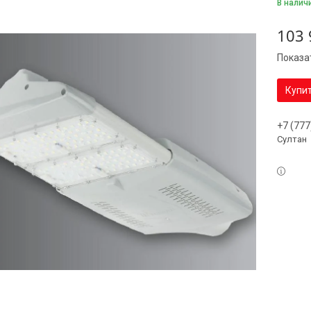
В налич
103 
Показа
Купи
+7 (777
Султан