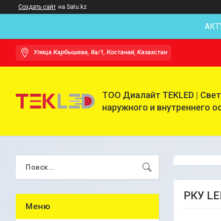
Создать сайт
на Satu.kz
АКТ
Улица Карбышева, 8а/1, Костанай, Казахстан
ТОО Диалайт TEKLED | Све
наружного и внутреннего 
РКУ LE