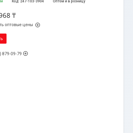
ии
Код:
247-103-3904
Оптом и в розницу
968 ₸
ть оптовые цены
ть
) 879-09-79