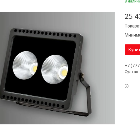
В налич
25 4
Показа
Минима
Купи
+7 (777
Султан