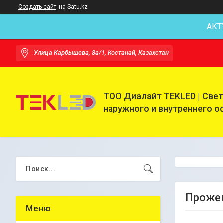
Создать сайт
на Satu.kz
АКТ
Улица Карбышева, 8а/1, Костанай, Казахстан
ТОО Диалайт TEKLED | Све
наружного и внутреннего 
Прожек