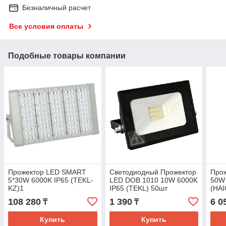
Безналичный расчет
Все условия оплаты
Подобные товары компании
Прожектор LED SMART
Светодиодный Прожектор
Про
5*30W 6000K IP65 (TEKL-
LED DOB 1010 10W 6000K
50W 
KZ)1
IP65 (TEKL) 50шт
(HAI
108 280
1 390
6 0
₸
₸
Купить
Купить