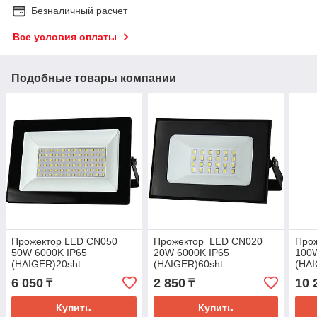
Безналичный расчет
Все условия оплаты
Подобные товары компании
Прожектор LED CN050
Прожектор LED CN020
Про
50W 6000K IP65
20W 6000K IP65
100W
(HAIGER)20sht
(HAIGER)60sht
(HAI
6 050
2 850
10 
₸
₸
Купить
Купить