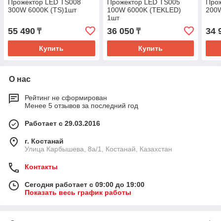
Прожектор LED TS008
Прожектор LED TS005
Про
300W 6000K (TS)1шт
100W 6000K (TEKLED)
200
1шт
55 490
36 050
34 
₸
₸
Купить
Купить
О нас
Рейтинг не сформирован
Менее 5 отзывов за последний год
Работает с 29.03.2016
г. Костанай
Улица Карбышева, 8а/1, Костанай, Казахстан
Контакты
Сегодня работает с 09:00 до 19:00
Показать весь график работы