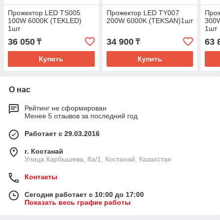
Прожектор LED TS005
Прожектор LED TY007
Про
100W 6000K (TEKLED)
200W 6000K (TEKSAN)1шт
300
1шт
1шт
36 050
34 900
63 
₸
₸
Купить
Купить
О нас
Рейтинг не сформирован
Менее 5 отзывов за последний год
Работает с 29.03.2016
г. Костанай
Улица Карбышева, 8а/1, Костанай, Казахстан
Контакты
Сегодня работает с 10:00 до 17:00
Показать весь график работы