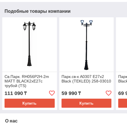
Подобные товары компании
Св.Парк. RH056P2H-2m
Парк.св-к A0307 E27x2
Парк
MATT BLACK2xE27с
Black (TEKLED) 258-03010
Blac
трубой (TS)
111 090
59 990
69 
₸
₸
Купить
Купить
О нас