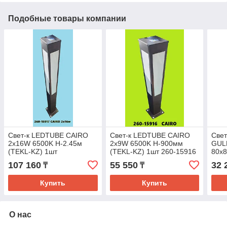
Подобные товары компании
Свет-к LEDTUBE CAIRO
Свет-к LEDTUBE CAIRO
Свет
2x16W 6500K H-2.45м
2x9W 6500K H-900мм
GUL
(TEKL-KZ) 1шт
(TEKL-KZ) 1шт 260-15916
80x8
107 160
55 550
32 
₸
₸
Купить
Купить
О нас