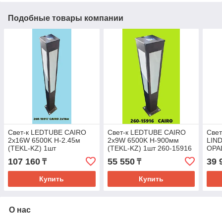
Подобные товары компании
Свет-к LEDTUBE CAIRO
Свет-к LEDTUBE CAIRO
Свет
2x16W 6500K H-2.45м
2x9W 6500K H-900мм
LIN
(TEKL-KZ) 1шт
(TEKL-KZ) 1шт 260-15916
OPAL
KZ)
107 160
55 550
39 
₸
₸
Купить
Купить
О нас