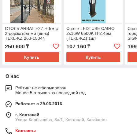
СТОЛБ ARBAT E27 H-5м с
Свет-к LEDTUBE CAIRO
Свет
2-держателями (вниз)
2x16W 6500K H-2.45м
горо
TEKL-KZ 263-15044
(TEKL-KZ) 1шт
SIG
(TEK
250 600
107 160
199
₸
₸
Купить
Купить
О нас
Рейтинг не сформирован
Менее 5 отзывов за последний год
Работает с 29.03.2016
г. Костанай
Улица Карбышева, 8а/1, Костанай, Казахстан
Контакты