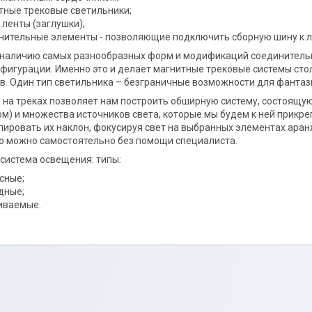
тные трековые светильники;
 ленты (заглушки);
нительные элементы - позволяющие подключить сборную шину к ла
наличию самых разнообразных форм и модификаций соединительн
фигурации. Именно это и делает магнитные трековые системы ст
в. Один тип светильника – безграничные возможности для фантаз
на треках позволяет нам построить обширную систему, состоящую
м) и множества источников света, которые мы будем к ней прикр
лировать их наклон, фокусируя свет на выбранных элементах аран
о можно самостоятельно без помощи специалиста.
система освещения: типы:
сные;
дные;
иваемые.