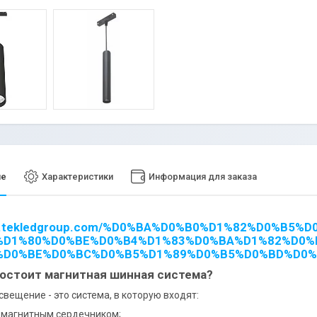
ие
Характеристики
Информация для заказа
/ru.tekledgroup.com/%D0%BA%D0%B0%D1%82%D0%B5
%D1%80%D0%BE%D0%B4%D1%83%D0%BA%D1%82%D0%B
%D0%BE%D0%BC%D0%B5%D1%89%D0%B5%D0%BD%D0%
состоит магнитная шинная система?
свещение - это система, в которую входят:
с магнитным сердечником;