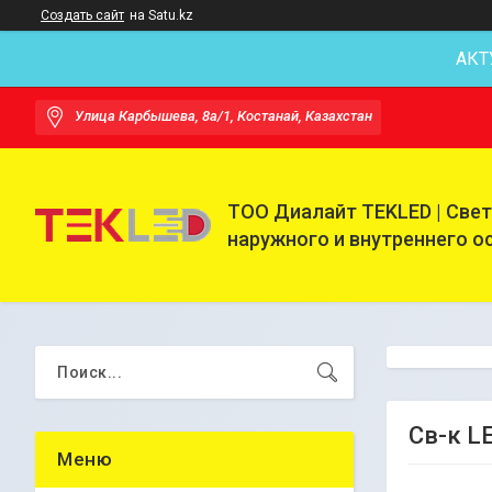
Создать сайт
на Satu.kz
АКТ
Улица Карбышева, 8а/1, Костанай, Казахстан
ТОО Диалайт TEKLED | Све
наружного и внутреннего 
Св-к L