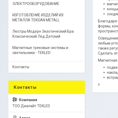
ЭЛЕКТРООБОРУДОВАНИЕ
магни
концы
соеди
ИЗГОТОВЛЕНИЕ ИЗДЕЛИЙ ИЗ
МЕТАЛЛА TEKSAN METALL
Благодаря 
формы, кон
пространст
Люстры Модерн Экзотический Бра
Классический Лед Детский
Освещение 
любым угло
Магнитные трековые системы и
также регу
светильники - TEKLED
Сделать эт
Магнитная 
Контакты
подве
накла
встра
т
ТОО Диалайт TEKLED