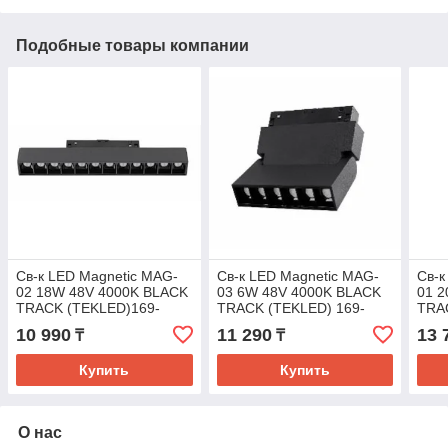
Подобные товары компании
Св-к LED Magnetic MAG-
Св-к LED Magnetic MAG-
Св-к
02 18W 48V 4000K BLACK
03 6W 48V 4000K BLACK
01 
TRACK (TEKLED)169-
TRACK (TEKLED) 169-
TRA
03020
03025
030
10 990
11 290
13 
₸
₸
Купить
Купить
О нас