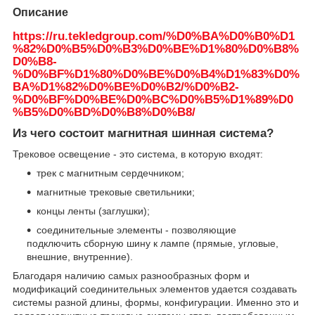
Описание
https://ru.tekledgroup.com/%D0%BA%D0%B0%D1
%82%D0%B5%D0%B3%D0%BE%D1%80%D0%B8%
D0%B8-
%D0%BF%D1%80%D0%BE%D0%B4%D1%83%D0%
BA%D1%82%D0%BE%D0%B2/%D0%B2-
%D0%BF%D0%BE%D0%BC%D0%B5%D1%89%D0
%B5%D0%BD%D0%B8%D0%B8/
Из чего состоит магнитная шинная система?
Трековое освещение - это система, в которую входят:
трек с магнитным сердечником;
магнитные трековые светильники;
концы ленты (заглушки);
соединительные элементы - позволяющие
подключить сборную шину к лампе (прямые, угловые,
внешние, внутренние).
Благодаря наличию самых разнообразных форм и
модификаций соединительных элементов удается создавать
системы разной длины, формы, конфигурации. Именно это и