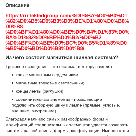
Описание
https://ru.tekledgroup.com/%D0%BA%D0%B0%D1
%82%D0%B5%D0%B3%D0%BE%D1%80%D0%B8%
D0%B8-
%D0%BF%D1%80%D0%BE%D0%B4%D1%83%D0%
BA%D1%82%D0%BE%D0%B2/%D0%B2-
%D0%BF%D0%BE%D0%BC%D0%B5%D1%89%D0
%B5%D0%BD%D0%B8%D0%B8/
Из чего состоит магнитная шинная система?
Трековое освещение - это система, в которую входят:
трек с магнитным сердечником;
магнитные трековые светильники;
концы ленты (заглушки);
соединительные элементы - позволяющие
подключить сборную шину к лампе (прямые, угловые,
внешние, внутренние).
Благодаря наличию самых разнообразных форм и
модификаций соединительных элементов удается создавать
системы разной длины, формы, конфигурации. Именно это и