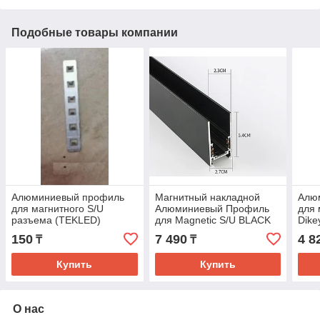
Подобные товары компании
Алюминиевый профиль
Магнитный накладной
Алю
для магнитного S/U
Алюминиевый Профиль
для 
разъема (TEKLED)
для Magnetic S/U BLACK
Dike
1м (TEKLED)10шт
(TEK
150
7 490
4 8
₸
₸
Купить
Купить
О нас