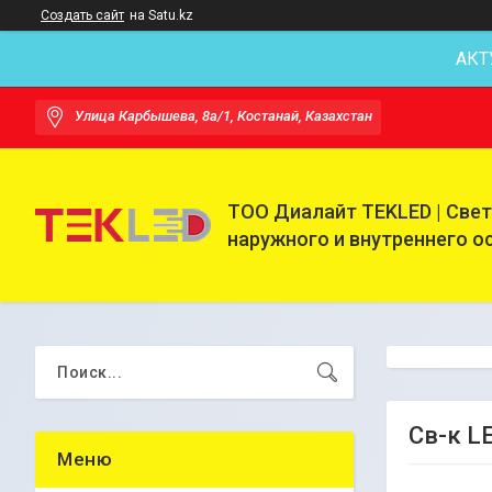
Создать сайт
на Satu.kz
АКТ
Улица Карбышева, 8а/1, Костанай, Казахстан
ТОО Диалайт TEKLED | Све
наружного и внутреннего 
Св-к L