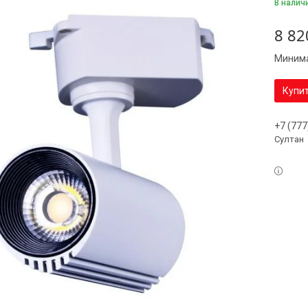
В налич
8 82
Минима
Купи
+7 (777
Султан