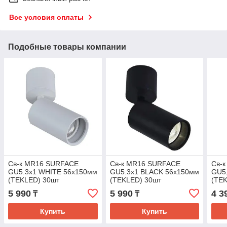
Все условия оплаты
Подобные товары компании
Св-к MR16 SURFACE
Св-к MR16 SURFACE
Св-
GU5.3x1 WHITE 56x150мм
GU5.3x1 BLACK 56x150мм
GU5
(TEKLED) 30шт
(TEKLED) 30шт
(TE
5 990
5 990
4 3
₸
₸
Купить
Купить