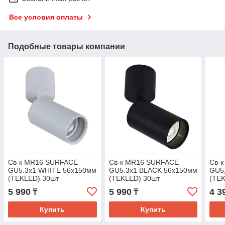
Все условия оплаты
Подобные товары компании
Св-к MR16 SURFACE
Св-к MR16 SURFACE
Св-
GU5.3x1 WHITE 56x150мм
GU5.3x1 BLACK 56x150мм
GU5
(TEKLED) 30шт
(TEKLED) 30шт
(TE
5 990
5 990
4 3
₸
₸
Купить
Купить