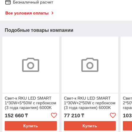
Безналичный расчет
Все условия оплаты
Подобные товары компании
Свет-к RKU LED SMART
Свет-к RKU LED SMART
Све
1*30W+5*50W с гербоксом
1*30W+2*50W с гербоксом
2*50
(3 года гарантия) 6000K
(3 года гарантия) 6000K
гара
IP65 (TEKL-KZ)1sht
IP65 (TEKL-KZ)1sht
(TEK
152 660
77 210
103
₸
₸
Купить
Купить