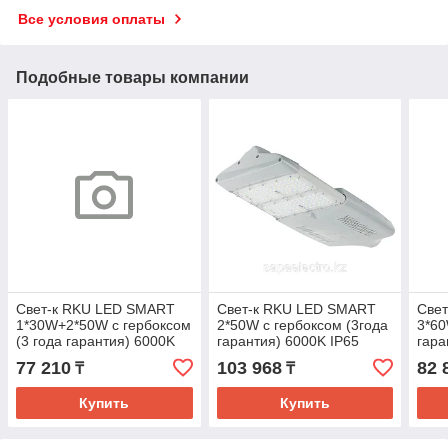
Все условия оплаты
Подобные товары компании
Свет-к RKU LED SMART
Свет-к RKU LED SMART
Све
1*30W+2*50W с гербоксом
2*50W с гербоксом (3года
3*60
(3 года гарантия) 6000K
гарантия) 6000K IP65
гара
IP65 (TEKL-KZ)1sht
(TEKL-KZ)1sht
(TEK
77 210
103 968
82 
₸
₸
Купить
Купить