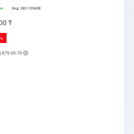
ии
Код:
240-155608
00 ₸
ть
) 879-09-79