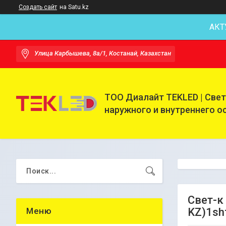
Создать сайт
на Satu.kz
АКТ
Улица Карбышева, 8а/1, Костанай, Казахстан
ТОО Диалайт TEKLED | Све
наружного и внутреннего 
Свет-к
KZ)1sh