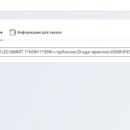
ие
Информация для заказа
U LED SMART 1*60W+1*30W с гербоксом (3года гарантия) 6000K IP65