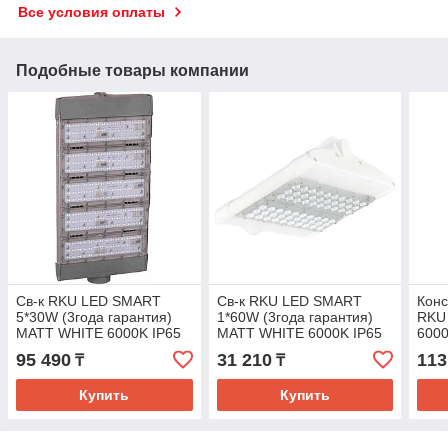
Все условия оплаты
Подобные товары компании
Св-к RKU LED SMART
Св-к RKU LED SMART
Конс
5*30W (3года гарантия)
1*60W (3года гарантия)
RKU
MATT WHITE 6000K IP65
MATT WHITE 6000K IP65
6000
(TEKL-KZ)1sht
(TEKL-KZ)1sht
95 490
31 210
113
₸
₸
Купить
Купить