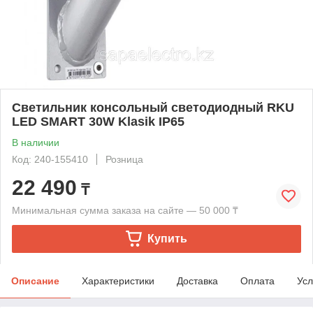
Светильник консольный светодиодный RKU
LED SMART 30W Klasik IP65
В наличии
Код: 240-155410
Розница
22 490
₸
Минимальная сумма заказа на сайте — 50 000 ₸
Купить
Описание
Характеристики
Доставка
Оплата
Усл