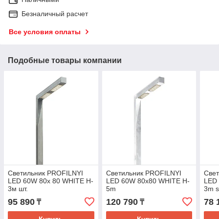
Безналичный расчет
Все условия оплаты
Подобные товары компании
Светильник PROFILNYI
Светильник PROFILNYI
Све
LED 60W 80х 80 WHITE H-
LED 60W 80х80 WHITE H-
LED
3м шт.
5m
3m 
95 890
120 790
78 
₸
₸