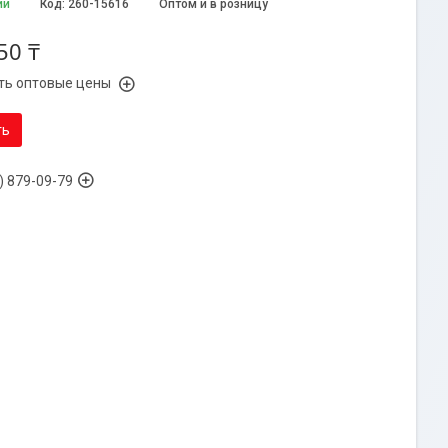
ии
Код:
260-15616
Оптом и в розницу
50 ₸
ть оптовые цены
ть
) 879-09-79