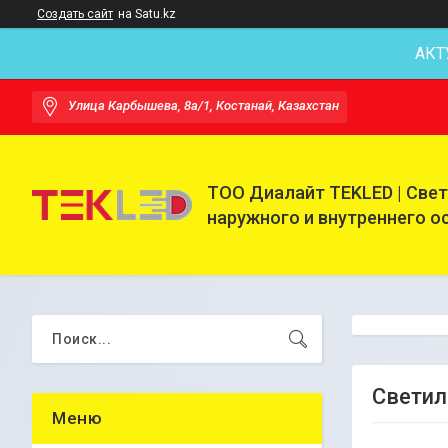
Создать сайт
на Satu.kz
АКТ
Улица Карбышева, 8а/1, Костанай, Казахстан
ТОО Диалайт TEKLED | Све
наружного и внутреннего 
Светил