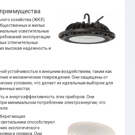
 преимущества
ного хозяйства (ЖКХ)
общественных и жилых
циальные осветительные
требований эксплуатации
вых отличительных
 их высокая надежность и
ой устойчивостью к внешним воздействиям, таким как
чение и механические повреждения. Они защищены от
ческих условиях, что делает их идеальным выбором для
твенных местах.
ь и энергоэффективность этих приборов. Они
при минимальном потреблении электроэнергии, что
еля.
сберегающих
Х светильники способствуют
нию экологического
новки и сервиса. Они