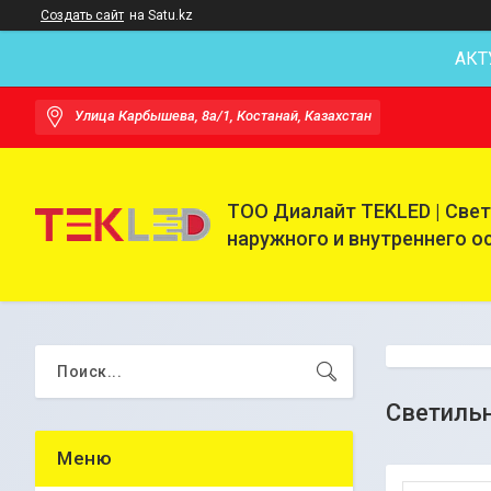
Создать сайт
на Satu.kz
АКТ
Улица Карбышева, 8а/1, Костанай, Казахстан
ТОО Диалайт TEKLED | Све
наружного и внутреннего 
Светильн