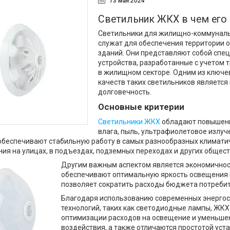
13 мая 2024
Светильник ЖКХ в чем его
Светильники для жилищно-коммуналь
служат для обеспечения территории 
зданий. Они представляют собой спе
устройства, разработанные с учетом 
в жилищном секторе. Одним из ключе
качеств таких светильников является
долговечность.
Основные критерии
Светильники ЖКХ
обладают повышенн
влага, пыль, ультрафиолетовое излу
обеспечивают стабильную работу в самых разнообразных климати
ия на улицах, в подъездах, подземных переходах и других общес
Другим важным аспектом является экономичност
обеспечивают оптимальную яркость освещения 
позволяет сократить расходы бюджета потребит
Благодаря использованию современных энерго
технологий, таких как светодиодные лампы, ЖК
оптимизации расходов на освещение и уменьше
воздействия, а также отличаются простотой уста